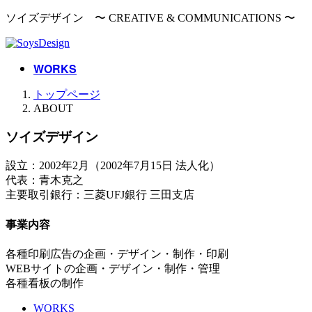
コ
ナ
ソイズデザイン 〜 CREATIVE & COMMUNICATIONS 〜
ン
ビ
テ
ゲ
ン
ー
WORKS
ツ
シ
へ
ョ
トップページ
ス
ン
ABOUT
キ
に
ッ
移
ソイズデザイン
プ
動
設立：2002年2月（2002年7月15日 法人化）
代表：青木克之
主要取引銀行：三菱UFJ銀行 三田支店
事業内容
各種印刷広告の企画・デザイン・制作・印刷
WEBサイトの企画・デザイン・制作・管理
各種看板の制作
WORKS